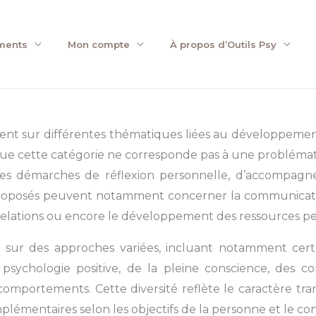
ments
Mon compte
À propos d’Outils Psy
rtent sur différentes thématiques liées au développeme
ue cette catégorie ne corresponde pas à une problémati
des démarches de réflexion personnelle, d’accompagn
oposés peuvent notamment concerner la communication, l
les relations ou encore le développement des ressources p
t sur des approches variées, incluant notamment certa
 psychologie positive, de la pleine conscience, des 
 comportements. Cette diversité reflète le caractère t
mplémentaires selon les objectifs de la personne et le