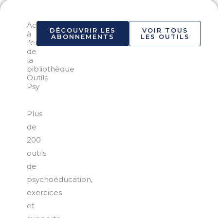
Accéder
DÉCOUVRIR LES
VOIR TOUS
à
ABONNEMENTS
LES OUTILS
l’ensemble
de
la
bibliothèque
Outils
Psy
Plus
de
200
outils
de
psychoéducation,
exercices
et