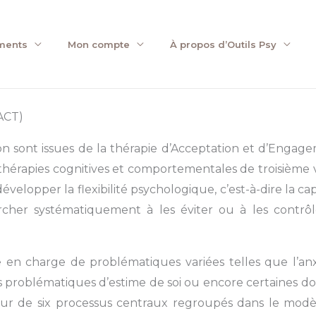
ments
Mon compte
À propos d’Outils Psy
ACT)
ion sont issues de la thérapie d’Acceptation et d’En
thérapies cognitives et comportementales de troisièm
 développer la flexibilité psychologique, c’est-à-dire la c
hercher systématiquement à les éviter ou à les contrô
e en charge de problématiques variées telles que l’anxiét
es problématiques d’estime de soi ou encore certaines d
r de six processus centraux regroupés dans le modèle d