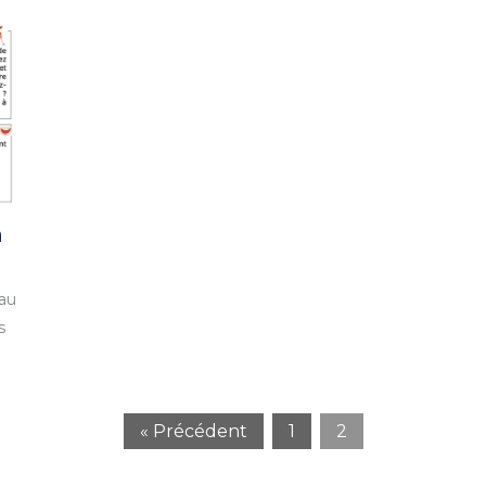
n
 au
s
« Précédent
1
2