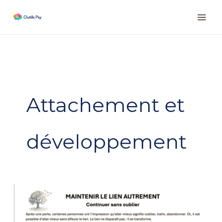
Aller
Instagram
Facebook
LinkedIn
au
contenu
Attachement et
développement