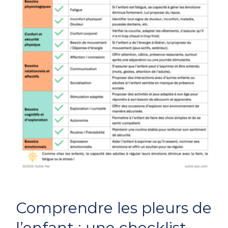
Comprendre
Comprendre les pleurs de
les
pleurs
l’enfant : une checklist