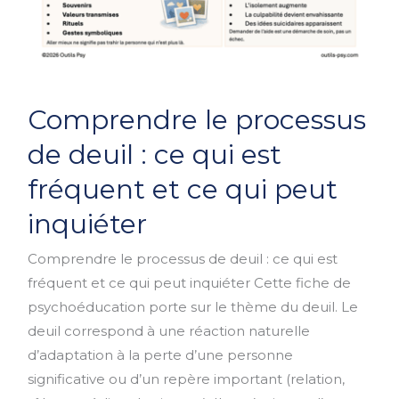
Comprendre
Comprendre le processus
le
processus
de deuil : ce qui est
de
fréquent et ce qui peut
deuil
:
inquiéter
ce
Comprendre le processus de deuil : ce qui est
qui
fréquent et ce qui peut inquiéter Cette fiche de
est
psychoéducation porte sur le thème du deuil. Le
fréquent
deuil correspond à une réaction naturelle
et
d’adaptation à la perte d’une personne
ce
significative ou d’un repère important (relation,
qui