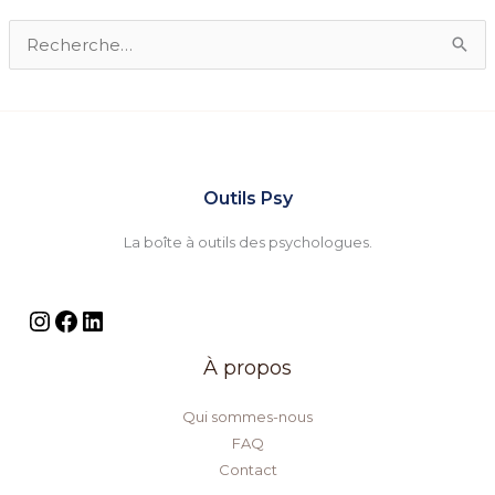
R
e
c
h
e
Outils Psy
r
La boîte à outils des psychologues.
c
h
e
r
À propos
:
Qui sommes-nous
FAQ
Contact