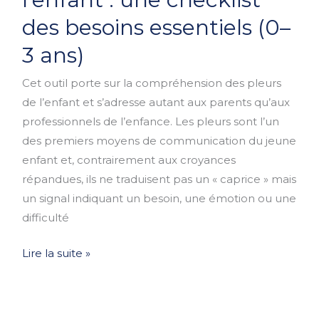
de
des besoins essentiels (0–
l’enfant
:
3 ans)
une
Cet outil porte sur la compréhension des pleurs
checklist
de l’enfant et s’adresse autant aux parents qu’aux
des
professionnels de l’enfance. Les pleurs sont l’un
besoins
des premiers moyens de communication du jeune
essentiels
enfant et, contrairement aux croyances
(0–
répandues, ils ne traduisent pas un « caprice » mais
3
un signal indiquant un besoin, une émotion ou une
ans)
difficulté
Lire la suite »