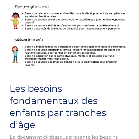
Les
Les besoins
besoins
fondamentaux
fondamentaux des
des
enfants par tranches
enfants
par
d’âge
tranches
Le document ci-dessous présente les besoins
d’âge