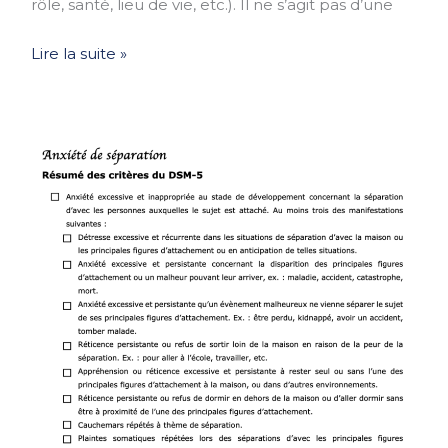
rôle, santé, lieu de vie, etc.). Il ne s’agit pas d’une
peut
inquiéter
Lire la suite »