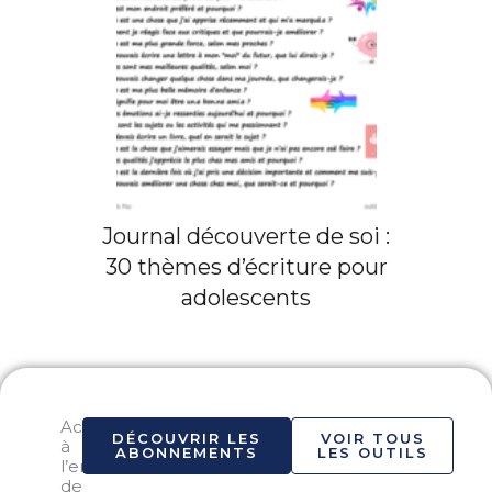
Journal découverte de soi :
30 thèmes d’écriture pour
adolescents
Accéder
DÉCOUVRIR LES
VOIR TOUS
à
ABONNEMENTS
LES OUTILS
l’ensemble
de