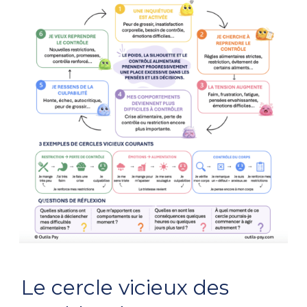
Le
Le cercle vicieux des
cercle
vicieux