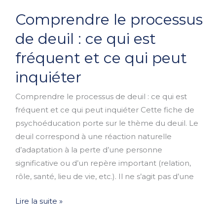
Comprendre
Comprendre le processus
le
processus
de deuil : ce qui est
de
fréquent et ce qui peut
deuil
:
inquiéter
ce
Comprendre le processus de deuil : ce qui est
qui
fréquent et ce qui peut inquiéter Cette fiche de
est
psychoéducation porte sur le thème du deuil. Le
fréquent
deuil correspond à une réaction naturelle
et
d’adaptation à la perte d’une personne
ce
significative ou d’un repère important (relation,
qui
rôle, santé, lieu de vie, etc.). Il ne s’agit pas d’une
peut
inquiéter
Lire la suite »