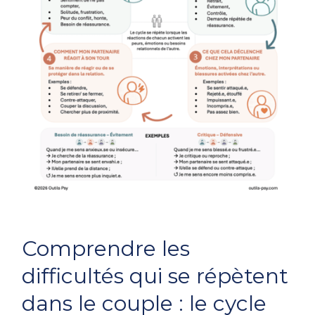
Comprendre
Comprendre les
les
difficultés
difficultés qui se répètent
qui
dans le couple : le cycle
se