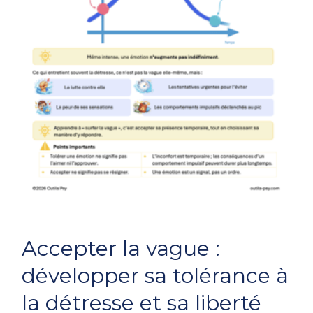
Accepter
Accepter la vague :
la
vague
développer sa tolérance à
:
la détresse et sa liberté
développer