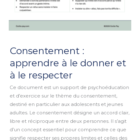
Consentement
Consentement :
:
apprendre
apprendre à le donner et
à
à le respecter
le
donner
Ce document est un support de psychoéducation
et
et d’exercice sur le thème du consentement,
à
destiné en particulier aux adolescents et jeunes
le
adultes. Le consentement désigne un accord clair,
respecter
libre et réciproque entre deux personnes. Il s’agit
d’un concept essentiel pour comprendre ce que
signifie respecter ses propres limites et celles des