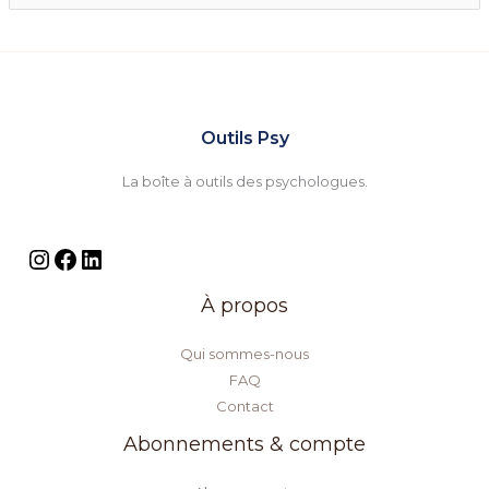
e
c
h
e
Outils Psy
r
La boîte à outils des psychologues.
c
h
e
r
À propos
:
Qui sommes-nous
FAQ
Contact
Abonnements & compte