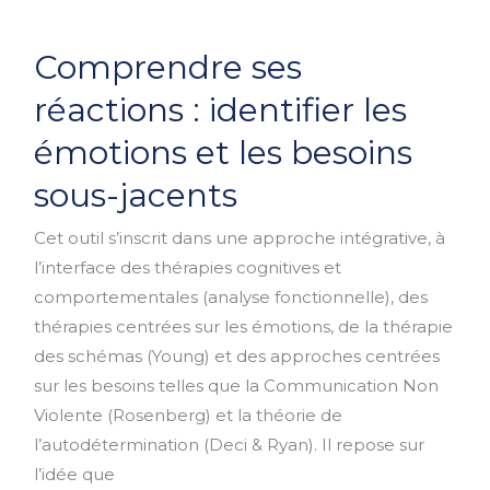
Comprendre
Comprendre ses
ses
réactions
réactions : identifier les
:
émotions et les besoins
identifier
les
sous-jacents
émotions
Cet outil s’inscrit dans une approche intégrative, à
et
l’interface des thérapies cognitives et
les
comportementales (analyse fonctionnelle), des
besoins
thérapies centrées sur les émotions, de la thérapie
sous-
des schémas (Young) et des approches centrées
jacents
sur les besoins telles que la Communication Non
Violente (Rosenberg) et la théorie de
l’autodétermination (Deci & Ryan). Il repose sur
l’idée que