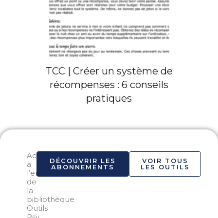
TCC | Créer un système de
récompenses : 6 conseils
pratiques
Accéder
DÉCOUVRIR LES
VOIR TOUS
à
ABONNEMENTS
LES OUTILS
l’ensemble
de
la
bibliothèque
Outils
Psy