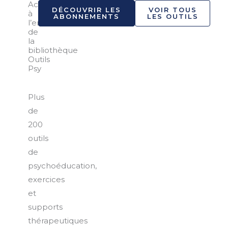
Accéder
DÉCOUVRIR LES
VOIR TOUS
à
ABONNEMENTS
LES OUTILS
l’ensemble
de
la
bibliothèque
Outils
Psy
Plus
de
200
outils
de
psychoéducation,
exercices
et
supports
thérapeutiques