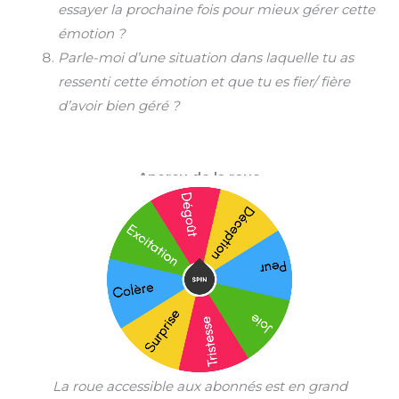
essayer la prochaine fois pour mieux gérer cette
émotion ?
Parle-moi d’une situation dans laquelle tu as
ressenti cette émotion et que tu es fier/ fière
d’avoir bien géré ?
Aperçu de la roue
La roue accessible aux abonnés est en grand